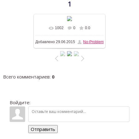
1
1002
0
0.0
В реальном размере
1196x768
/
Добавлено
29.06.2015
No-Problem
665.1Kb
Всего комментариев
:
0
Войдите:
Отправить