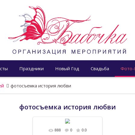
сты
Праздники
Новый Год
Свадьба
Фото-
ей
фотосъемка история любви
фотосъемка история любви
888
0
0.0
В реальном размере
1196x768
/