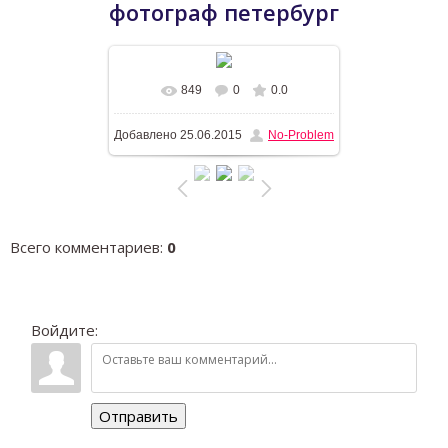
фотограф петербург
849
0
0.0
В реальном размере
1196x768
/
Добавлено
25.06.2015
No-Problem
968.7Kb
Всего комментариев
:
0
Войдите:
Отправить