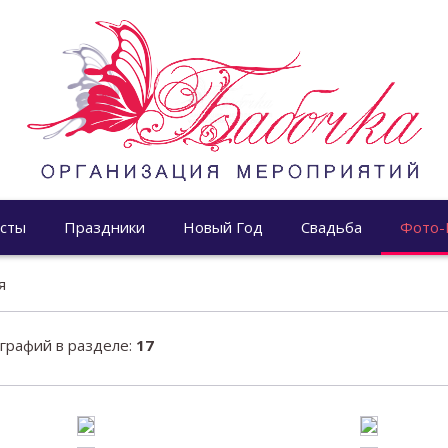
сты
Праздники
Новый Год
Свадьба
Фото-
я
рафий в разделе:
17