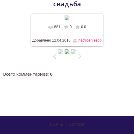
свадьба
881
0
0.0
В реальном размере
1600x1066
/
Добавлено
12.04.2016
nactroeniespb
305.3Kb
Всего комментариев
:
0
No-Problem © 2026