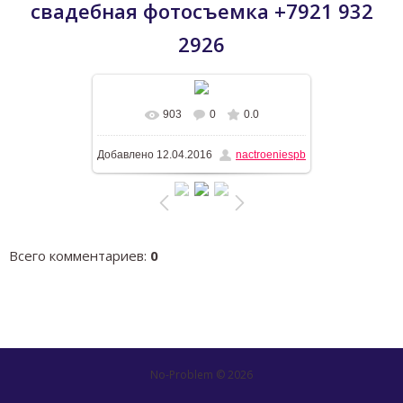
свадебная фотосъемка +7921 932
2926
903
0
0.0
В реальном размере
1600x939
/
Добавлено
12.04.2016
nactroeniespb
340.7Kb
Всего комментариев
:
0
No-Problem © 2026