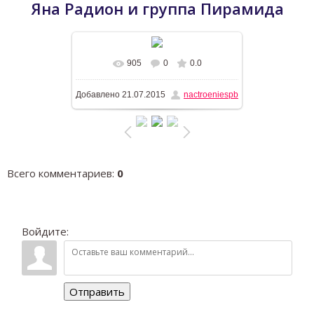
Яна Радион и группа Пирамида
905
0
0.0
В реальном размере
447x604
/
Добавлено
21.07.2015
nactroeniespb
74.5Kb
Всего комментариев
:
0
Войдите:
Отправить