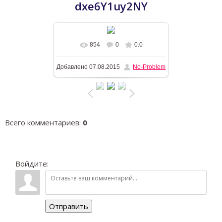
dxe6Y1uy2NY
854
0
0.0
В реальном размере
1183x768
/
Добавлено
07.08.2015
No-Problem
148.2Kb
Всего комментариев
:
0
Войдите:
Отправить