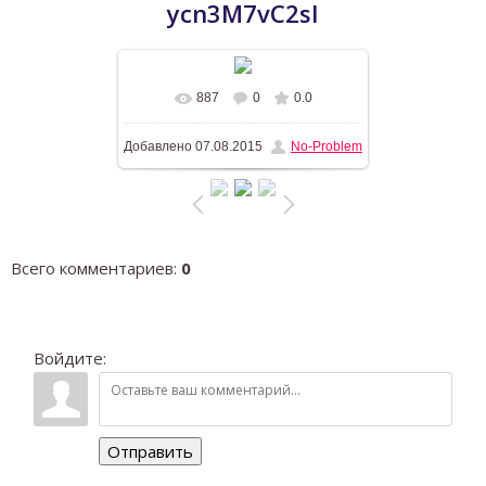
ycn3M7vC2sI
887
0
0.0
В реальном размере
1281x768
/
Добавлено
07.08.2015
No-Problem
184.6Kb
Всего комментариев
:
0
Войдите:
Отправить