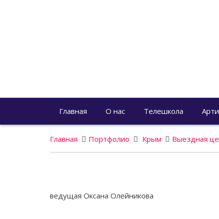
Главная
О нас
Телешкола
Арти
Главная
Портфолио
Крым
Выездная це
ведущая Оксана Олейникова