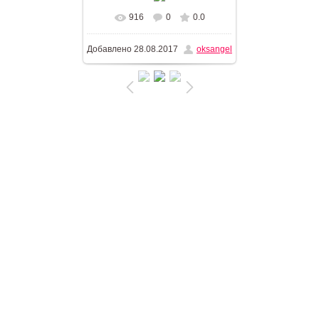
916
0
0.0
В реальном размере
Добавлено
28.08.2017
oksangel
680x1024
/ 93.7Kb