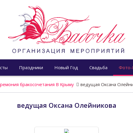
сты
Праздники
Новый Год
Свадьба
Фото-
ремония бракосочетания В Крыму
ведущая Оксана Олейн
ведущая Оксана Олейникова