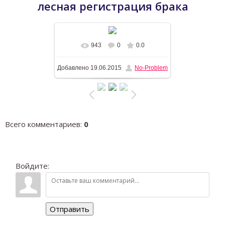
лесная регистрация брака
943
0
0.0
В реальном размере
600x800
/
Добавлено
19.06.2015
No-Problem
359.0Kb
Всего комментариев
:
0
Войдите:
Отправить