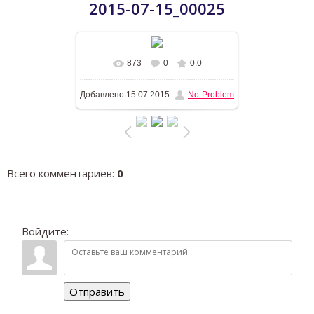
2015-07-15_00025
873
0
0.0
В реальном размере
1196x768
/
Добавлено
15.07.2015
No-Problem
190.8Kb
Всего комментариев
:
0
Войдите:
Отправить