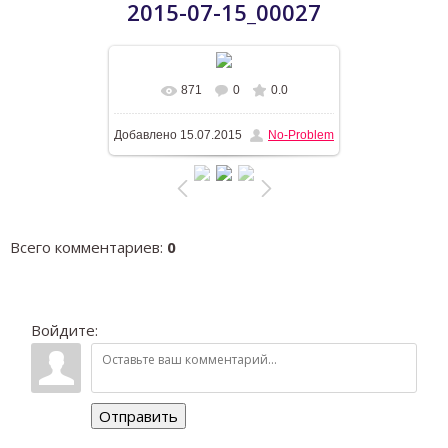
2015-07-15_00027
871
0
0.0
В реальном размере
1196x768
/
Добавлено
15.07.2015
No-Problem
335.2Kb
Всего комментариев
:
0
Войдите:
Отправить