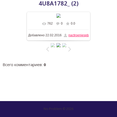
4U8A1782_ (2)
762
0
0.0
В реальном размере
1600x1063
/
Добавлено
22.02.2016
nactroeniespb
477.6Kb
Всего комментариев
:
0
No-Problem © 2026