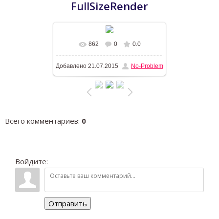
FullSizeRender
862
0
0.0
В реальном размере
1196x768
/
Добавлено
21.07.2015
No-Problem
187.6Kb
Всего комментариев
:
0
Войдите:
Отправить