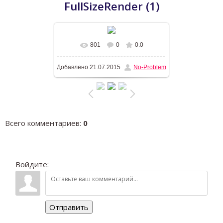
FullSizeRender (1)
801
0
0.0
В реальном размере
1196x768
/
Добавлено
21.07.2015
No-Problem
158.7Kb
Всего комментариев
:
0
Войдите:
Отправить