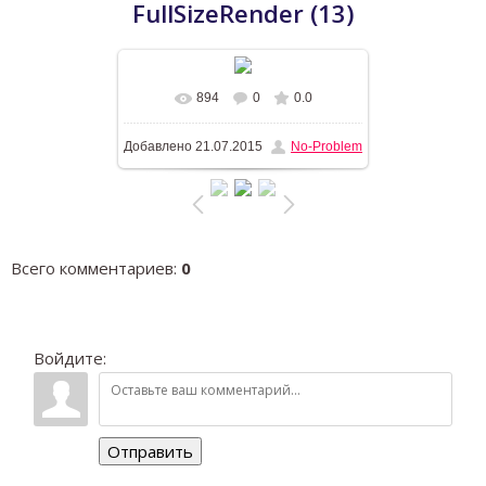
FullSizeRender (13)
894
0
0.0
В реальном размере
1600x1195
Добавлено
21.07.2015
No-Problem
/ 532.5Kb
Всего комментариев
:
0
Войдите:
Отправить