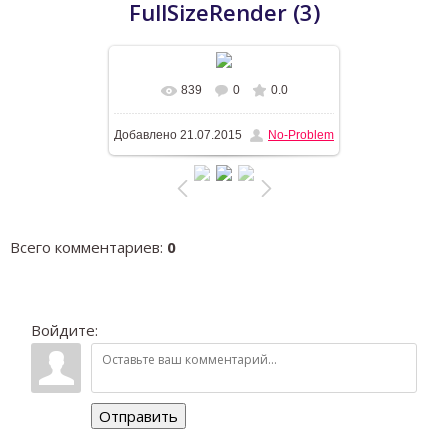
FullSizeRender (3)
839
0
0.0
В реальном размере
1600x870
/
Добавлено
21.07.2015
No-Problem
228.2Kb
Всего комментариев
:
0
Войдите:
Отправить