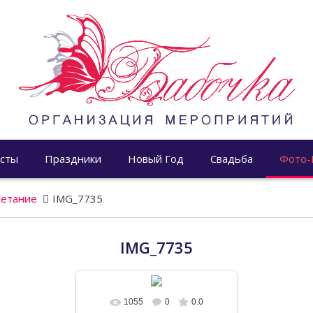
сты
Праздники
Новый Год
Свадьба
Фото-
четание
IMG_7735
IMG_7735
1055
0
0.0
В реальном размере
1600x1098