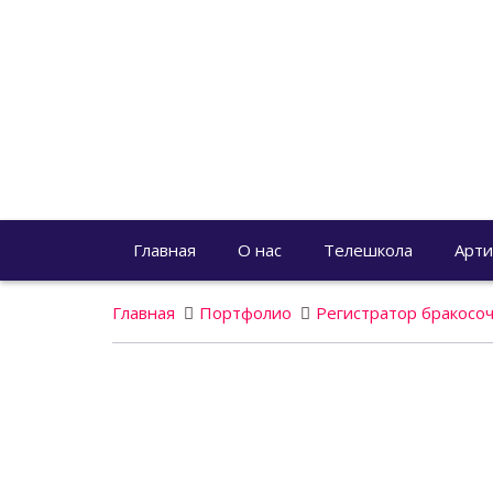
Главная
О нас
Телешкола
Арти
Главная
Портфолио
Регистратор бракосо