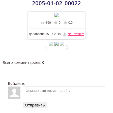
2005-01-02_00022
890
0
0.0
В реальном размере
1196x768
/
Добавлено
15.07.2015
No-Problem
575.0Kb
Всего комментариев
:
0
Войдите:
Отправить