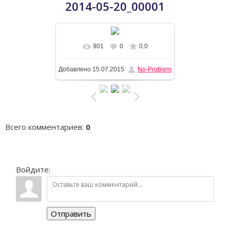
2014-05-20_00001
901
0
0.0
В реальном размере
1196x768
/
Добавлено
15.07.2015
No-Problem
366.5Kb
Всего комментариев
:
0
Войдите:
Отправить