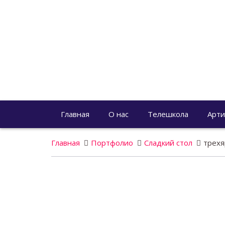
Главная
О нас
Телешкола
Арти
Главная
Портфолио
Сладкий стол
трехя