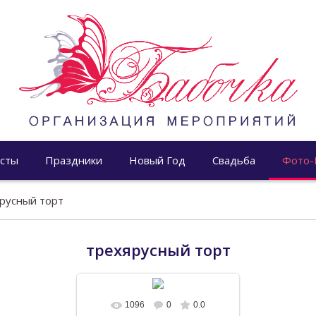
сты
Праздники
Новый Год
Свадьба
Фото-
русный торт
трехярусный торт
1096
0
0.0
В реальном размере
1196x768
/