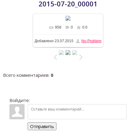
2015-07-20_00001
958
0
0.0
В реальном размере
1200x900
/
Добавлено
23.07.2015
No-Problem
259.9Kb
Всего комментариев
:
0
Войдите:
Отправить