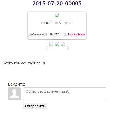
2015-07-20_00005
829
0
0.0
В реальном размере
600x800
/
Добавлено
23.07.2015
No-Problem
139.8Kb
Всего комментариев
:
0
Войдите:
Отправить