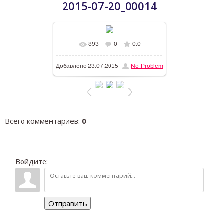
2015-07-20_00014
893
0
0.0
В реальном размере
1200x900
/
Добавлено
23.07.2015
No-Problem
267.8Kb
Всего комментариев
:
0
Войдите:
Отправить