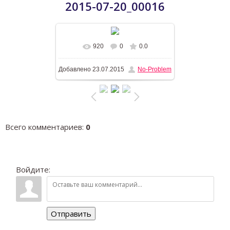
2015-07-20_00016
920
0
0.0
В реальном размере
1200x900
/
Добавлено
23.07.2015
No-Problem
279.4Kb
Всего комментариев
:
0
Войдите:
Отправить