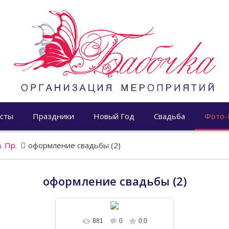
сты
Праздники
Новый Год
Свадьба
Фото-
. Пр.
оформление свадьбы (2)
оформление свадьбы (2)
881
0
0.0
В реальном размере
1196x768
/