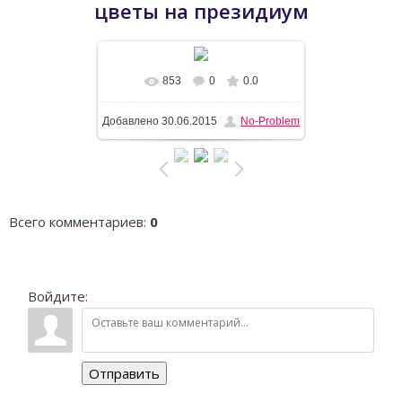
цветы на президиум
853
0
0.0
В реальном размере
1196x768
/
Добавлено
30.06.2015
No-Problem
271.4Kb
Всего комментариев
:
0
Войдите:
Отправить