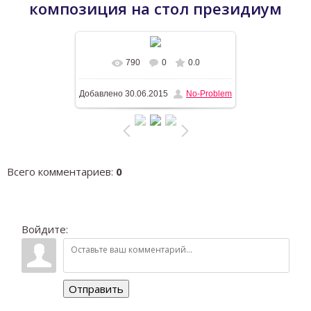
композиция на стол президиум
790
0
0.0
В реальном размере
1196x768
/
Добавлено
30.06.2015
No-Problem
353.6Kb
Всего комментариев
:
0
Войдите:
Отправить