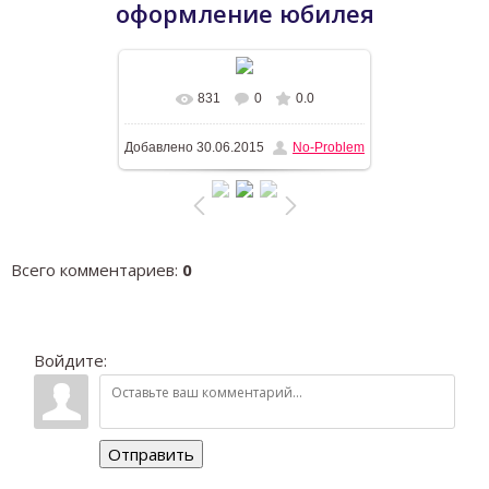
оформление юбилея
831
0
0.0
В реальном размере
1196x768
/
Добавлено
30.06.2015
No-Problem
395.7Kb
Всего комментариев
:
0
Войдите:
Отправить