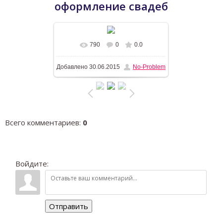
оформление свадеб
790
0
0.0
В реальном размере
1196x768
/
Добавлено
30.06.2015
No-Problem
235.6Kb
Всего комментариев
:
0
Войдите:
Отправить