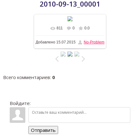
2010-09-13_00001
811
0
0.0
В реальном размере
1196x768
/
Добавлено
15.07.2015
No-Problem
177.3Kb
Всего комментариев
:
0
Войдите:
Отправить