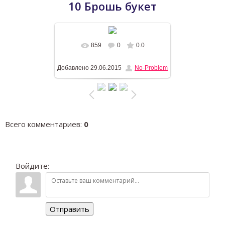
10 Брошь букет
859
0
0.0
В реальном размере
1196x768
/
Добавлено
29.06.2015
No-Problem
311.9Kb
Всего комментариев
:
0
Войдите:
Отправить