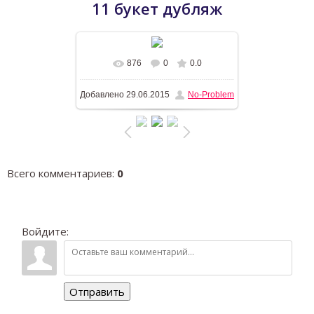
11 букет дубляж
876
0
0.0
В реальном размере
1196x768
/
Добавлено
29.06.2015
No-Problem
296.0Kb
Всего комментариев
:
0
Войдите:
Отправить