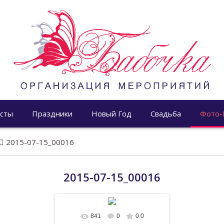
сты
Праздники
Новый Год
Свадьба
Фото-
2015-07-15_00016
2015-07-15_00016
841
0
0.0
В реальном размере
1196x768
/