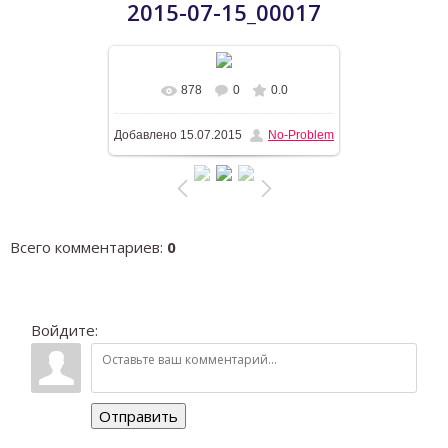
2015-07-15_00017
878
0
0.0
В реальном размере
1196x768
/
Добавлено
15.07.2015
No-Problem
180.5Kb
Всего комментариев
:
0
Войдите:
Отправить