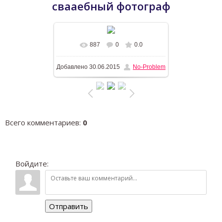
свааебный фотограф
887
0
0.0
В реальном размере
1196x768
/
Добавлено
30.06.2015
No-Problem
472.4Kb
Всего комментариев
:
0
Войдите:
Отправить