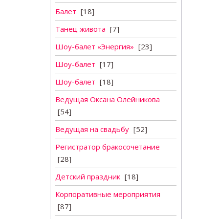
Балет
[18]
Танец живота
[7]
Шоу-балет «Энергия»
[23]
Шоу-балет
[17]
Шоу-балет
[18]
Ведущая Оксана Олейникова
[54]
Ведущая на свадьбу
[52]
Регистратор бракосочетание
[28]
Детский праздник
[18]
Корпоративные мероприятия
[87]