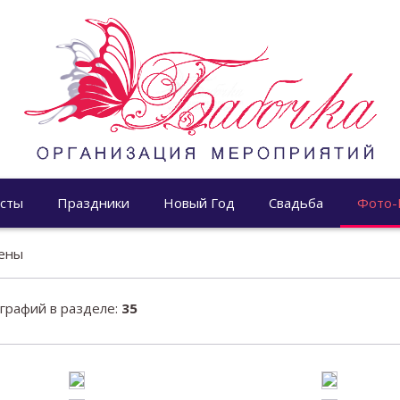
сты
Праздники
Новый Год
Свадьба
Фото-
ены
рафий в разделе:
35