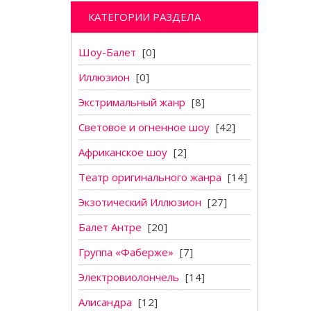
КАТЕГОРИИ РАЗДЕЛА
Шоу-Балет
[0]
Иллюзион
[0]
Экстримальный жанр
[8]
Световое и огненное шоу
[42]
Aфриканское шоу
[2]
Театр оригинального жанра
[14]
Экзотический Иллюзион
[27]
Балет Антре
[20]
Группа «Фаберже»
[7]
Электровиолончель
[14]
Алисандра
[12]