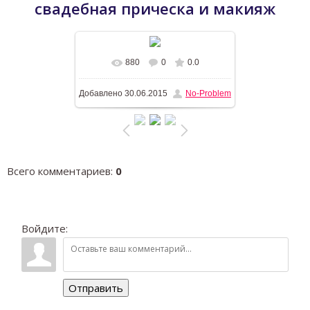
свадебная прическа и макияж
880
0
0.0
В реальном размере
600x800
/
Добавлено
30.06.2015
No-Problem
244.3Kb
Всего комментариев
:
0
Войдите:
Отправить