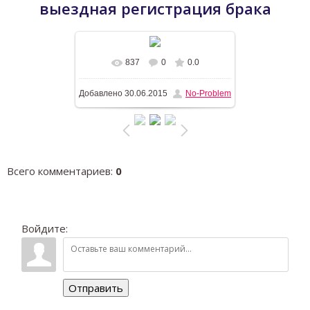
выездная регистрация брака
837
0
0.0
В реальном размере
600x800
/
Добавлено
30.06.2015
No-Problem
240.8Kb
Всего комментариев
:
0
Войдите:
Отправить